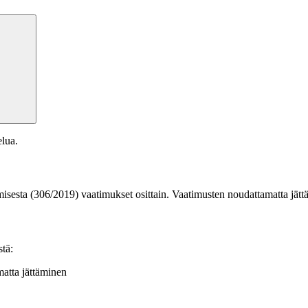
elua.
misesta (306/2019) vaatimukset osittain. Vaatimusten noudattamatta jätt
stä:
matta jättäminen