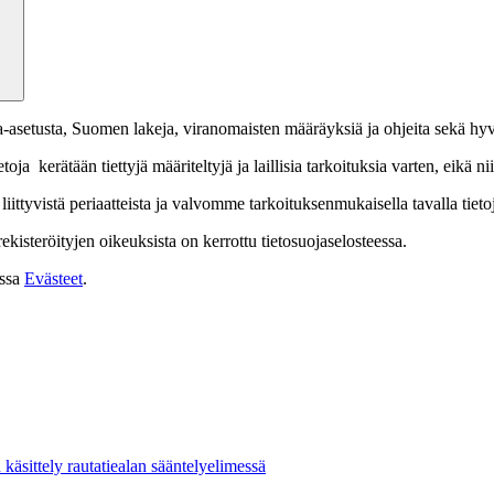
-asetusta, Suomen lakeja, viranomaisten määräyksiä ja ohjeita sekä hyvä
a kerätään tiettyjä määriteltyjä ja laillisia tarkoituksia varten, eikä ni
ittyvistä periaatteista ja valvomme tarkoituksenmukaisella tavalla tieto
rekisteröityjen oikeuksista on kerrottu tietosuojaselosteessa.
assa
Evästeet
.
 käsittely rautatiealan sääntelyelimessä